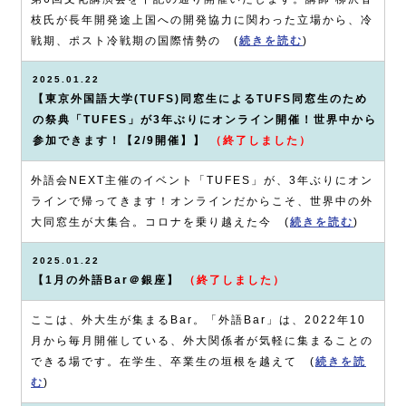
枝氏が長年開発途上国への開発協力に関わった立場から、冷
戦期、ポスト冷戦期の国際情勢の (
続きを読む
)
2025.01.22
【東京外国語大学(TUFS)同窓生によるTUFS同窓生のため
の祭典「TUFES」が3年ぶりにオンライン開催！世界中から
参加できます！【2/9開催】】
（終了しました）
外語会NEXT主催のイベント「TUFES」が、3年ぶりにオン
ラインで帰ってきます！オンラインだからこそ、世界中の外
大同窓生が大集合。コロナを乗り越えた今 (
続きを読む
)
2025.01.22
【1月の外語Bar＠銀座】
（終了しました）
ここは、外大生が集まるBar。「外語Bar」は、2022年10
月から毎月開催している、外大関係者が気軽に集まることの
できる場です。在学生、卒業生の垣根を越えて (
続きを読
む
)