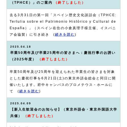
（TPHCE）」のご案内
（終了しました）
去る3月31日の第一回「スペイン歴史文化談話会（TPHCE:
Tertulia sobre el Patrimonio Histórico y Cultural de
España）」（スペイン在住の小倉真理子様主催、イスパニ
ア会協賛）に引き続き (
続きを読む
)
2025.04.18
卒業50周年及び卒業25周年の皆さまへ：慶祝行事のお誘い
（2025年度）
（終了しました）
卒業50周年及び25周年を迎えられた卒業生の皆さまを対象
とした慶祝行事を6月21日(土)の東京外語会総会と同日に開
催いたします。府中キャンパスのプロメテウス・ホールに
て (
続きを読む
)
2025.04.09
【新入生歓迎会のお知らせ】（東京外語会・東京外国語大学
共催）
（終了しました）