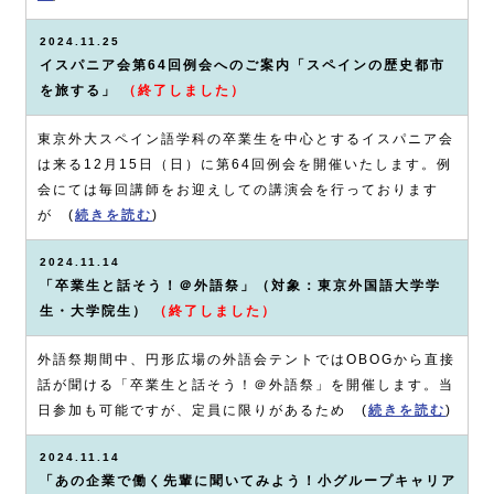
2024.11.25
イスパニア会第64回例会へのご案内「スペインの歴史都市
を旅する」
（終了しました）
東京外大スペイン語学科の卒業生を中心とするイスパニア会
は来る12月15日（日）に第64回例会を開催いたします。例
会にては毎回講師をお迎えしての講演会を行っております
が (
続きを読む
)
2024.11.14
「卒業生と話そう！＠外語祭」（対象：東京外国語大学学
生・大学院生）
（終了しました）
外語祭期間中、円形広場の外語会テントではOBOGから直接
話が聞ける「卒業生と話そう！＠外語祭」を開催します。当
日参加も可能ですが、定員に限りがあるため (
続きを読む
)
2024.11.14
「あの企業で働く先輩に聞いてみよう！小グループキャリア