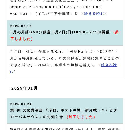
理子様が「スペイン歴史文化談話会（TPHCE: Tertulia
sobre el Patrimonio Histórico y Cultural de
España）」（イスパニア会協賛）を (
続きを読む
)
2025.02.12
3月の外語BAR@銀座 3月2日(日)18:00～22:00開催
（終
了しました）
ここは、外大生が集まるBar。「外語Bar」は、2022年10
月から毎月開催している、外大関係者が気軽に集まることの
できる場です。在学生、卒業生の垣根を越えて (
続きを読
む
)
2025年01月
2025.01.24
第6回 文化講演会 「冷戦、ポスト冷戦、新冷戦（？）とグ
ローバルサウス」のお知らせ
（終了しました）
第6回文化講演会を下記の通り開催いたします。講師 柳沢香