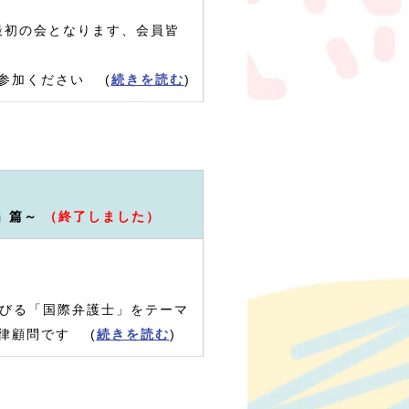
最初の会となります、会員皆
参加ください (
続きを読む
)
界」篇～
（終了しました）
浴びる「国際弁護士」をテーマ
律顧問です (
続きを読む
)