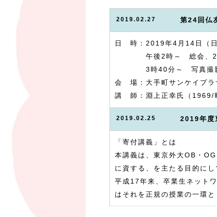
2019.02.27
第24回
日 時：2019年4月14日（
午後2時～ 総会、2時
3時40分～ 写真撮影
会 場：大手町サンケイプラザ
講 師：淵上正幸氏（1969
2019.02.25
2019年
「寄付講義」とは
本講義は、東京外大OB・O
に資する、を主たる目的にし
平成17年来、卒業生ネット
はそれを正規の授業の一環と