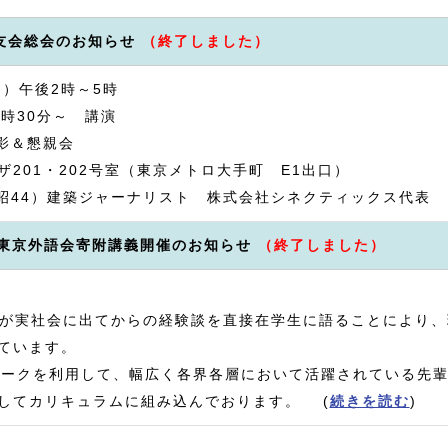
仏友会総会のお知らせ
（終了しました）
日）午後2時～5時
30分～ 講演
＆懇親会
201・202号室（東京メトロ大手町 E1出口）
/昭44）建築ジャーナリスト 株式会社シネクティックス代表 
度東京外語会寄附講義開催のお知らせ
（終了しました）
Gが実社会に出てからの経験談を直接在学生に語ることにより
ています。
ワークを利用して、幅広く各界各層において活躍されている先
してカリキュラムに組み込んでおります。 (
続きを読む
)