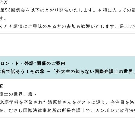
の方
び第53回例会を以下のとおり開催いたします。令和に入っての
す。
くとも講演にご興味のある方の参加も歓迎いたします。是非ご
サロン・ド・外語”開催のご案内
本音で話そう！その⑫ ～「外大生の知らない国際弁護士の世
⑫
護士の世界」篇～
年英米語学科を卒業された清原博さんをゲストに迎え、今注目を
在、むさし国際法律事務所の所長弁護士で、カンボジア政府法