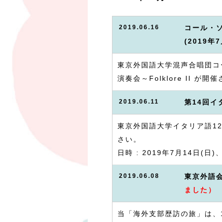
2019.06.16
コール・
(2019
東京外国語大学混声合唱団コ
演奏会～Folklore II
2019.06.11
第14回
東京外国語大学イタリア語1
さい。
日時 : 2019年7月14日(日)
2019.06.08
東京外語
ました）
当「海外支部歴訪の旅」は、