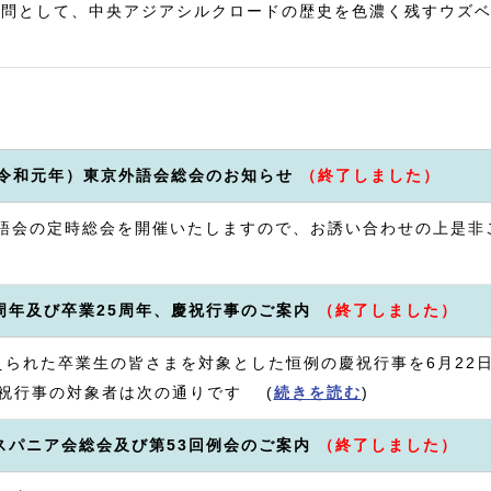
訪問として、中央アジアシルクロードの歴史を色濃く残すウズ
（令和元年）東京外語会総会のお知らせ
（終了しました）
外語会の定時総会を開催いたしますので、お誘い合わせの上是非
0周年及び卒業25周年、慶祝行事のご案内
（終了しました）
えられた卒業生の皆さまを対象とした恒例の慶祝行事を6月22日
祝行事の対象者は次の通りです (
続きを読む
)
イスパニア会総会及び第53回例会のご案内
（終了しました）