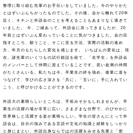
整理に取り組む先輩のお手伝いをしていました。今のやりかた
とはずいぶんちがったものでした。その後、会から離れて20年
近く、キチンと外語会のことを考えることもあまりなく過ぎて
いました。 今、ご縁あって、外語会に戻ってきましたが、20
年前とはずいぶん変わっていることに気がつきました。会の目
指すところ、願うこと、そこに至る方法、実際の活動の進め
方、年月のもたらした変化を感じます。 いちばんの変化は、現
在、諸先輩のいくつもの試行錯誤を経て、「在学生」を外語会
のメンバーとして仲間に迎えていることです。若い血潮の仲間
がたくさんいる。私たちは今、卒業生の絆を強め、後輩に道を
つなげて、学びの広さ深さを「共に」「互いに」手に入れてい
こう、と呼びかけることができるのです。
外語大の素晴らしいところは、手前みそかもしれませんが、卒
業生の活躍の場が非常に広い。さまざまな分野で、のびやかに
世界狭しと活躍する姿が素晴らしい。学生の皆さんにとって外
語会は、自分の強みである言語や文化の知識と経験をしっかり
と身にまとい、外語出身ならではの活躍をみせる先輩と「密