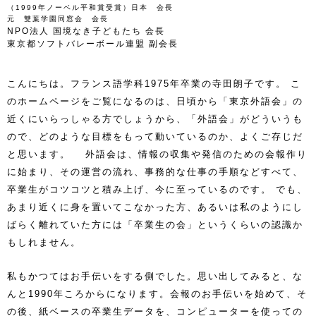
（1999年ノーベル平和賞受賞）日本 会長
元 雙葉学園同窓会 会長
NPO法人 国境なき子どもたち 会長
東京都ソフトバレーボール連盟 副会長
こんにちは。フランス語学科1975年卒業の寺田朗子です。 こ
のホームページをご覧になるのは、日頃から「東京外語会」の
近くにいらっしゃる方でしょうから、「外語会」がどういうも
ので、どのような目標をもって動いているのか、よくご存じだ
と思います。 外語会は、情報の収集や発信のための会報作り
に始まり、その運営の流れ、事務的な仕事の手順などすべて、
卒業生がコツコツと積み上げ、今に至っているのです。 でも、
あまり近くに身を置いてこなかった方、あるいは私のようにし
ばらく離れていた方には「卒業生の会」というくらいの認識か
もしれません。
私もかつてはお手伝いをする側でした。思い出してみると、な
んと1990年ころからになります。会報のお手伝いを始めて、そ
の後、紙ベースの卒業生データを、コンピューターを使っての