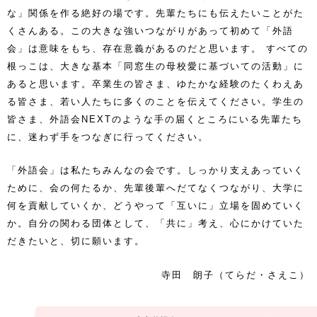
な」関係を作る絶好の場です。先輩たちにも伝えたいことがた
くさんある。この大きな強いつながりがあって初めて「外語
会」は意味をもち、存在意義があるのだと思います。 すべての
根っこは、大きな基本「同窓生の母校愛に基づいての活動」に
あると思います。卒業生の皆さま、ゆたかな経験のたくわえあ
る皆さま、若い人たちに多くのことを伝えてください。学生の
皆さま、外語会NEXTのような手の届くところにいる先輩たち
に、迷わず手をつなぎに行ってください。
「外語会」は私たちみんなの会です。しっかり支えあっていく
ために、会の何たるか、先輩後輩へだてなくつながり、大学に
何を貢献していくか、どうやって「互いに」立場を固めていく
か。自分の関わる団体として、「共に」考え、心にかけていた
だきたいと、切に願います。
寺田 朗子（てらだ・さえこ）