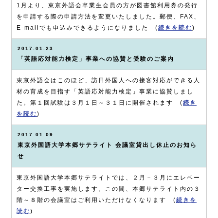
1月より、東京外語会卒業生会員の方が図書館利用券の発行
を申請する際の申請方法を変更いたしました。郵便、FAX、
E-mailでも申込みできるようになりました (
続きを読む
)
2017.01.23
「英語応対能力検定」事業への協賛と受験のご案内
東京外語会はこのほど、訪日外国人への接客対応ができる人
材の育成を目指す「英語応対能力検定」事業に協賛しまし
た。第１回試験は３月１日～３１日に開催されます (
続き
を読む
)
2017.01.09
東京外国語大学本郷サテライト 会議室貸出し休止のお知ら
せ
東京外国語大学本郷サテライトでは、２月－３月にエレベー
ター交換工事を実施します。この間、本郷サテライト内の３
階～８階の会議室はご利用いただけなくなります (
続きを
読む
)