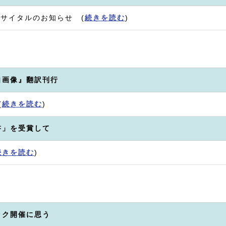
リサイタルのお知らせ (
続きを読む
)
自画像』翻訳刊行
(
続きを読む
)
書」を受賞して
続きを読む
)
ック開催に思う