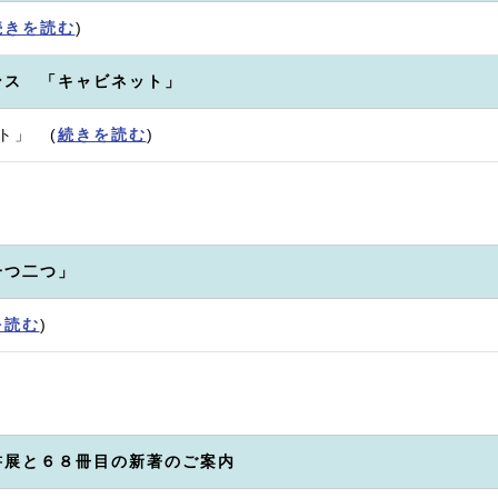
続きを読む
)
ンス 「キャビネット」
ト」 (
続きを読む
)
一つ二つ」
を読む
)
書展と６８冊目の新著のご案内