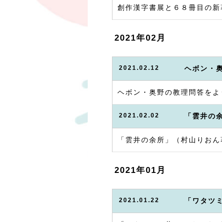
創作漢字書展と６８冊目の新
2021年02月
2021.02.12
ヘボン・
ヘボン・奥野の教理問答をよ
2021.02.02
「雲井の
「雲井の余所」（村山りおん
2021年01月
2021.01.22
「ワタツ