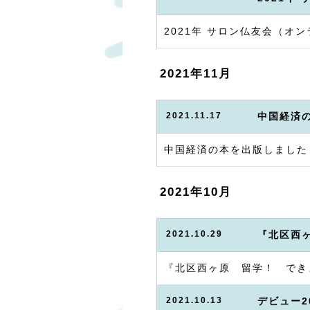
2021年 サロン仏友会（オ
2021年11月
2021.11.17
中国経済
中国経済の本を出版しました
2021年10月
2021.10.29
『北区西
『北区西ヶ原 留学！ でき
2021.10.13
デビュー