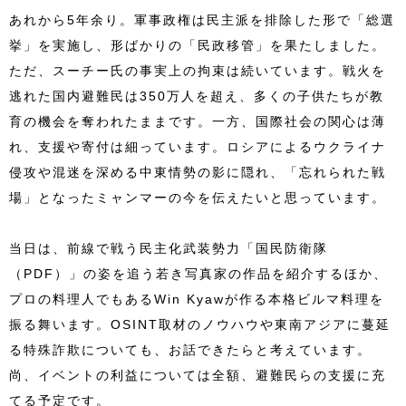
あれから5年余り。軍事政権は民主派を排除した形で「総選
挙」を実施し、形ばかりの「民政移管」を果たしました。
ただ、スーチー氏の事実上の拘束は続いています。戦火を
逃れた国内避難民は350万人を超え、多くの子供たちが教
育の機会を奪われたままです。一方、国際社会の関心は薄
れ、支援や寄付は細っています。ロシアによるウクライナ
侵攻や混迷を深める中東情勢の影に隠れ、「忘れられた戦
場」となったミャンマーの今を伝えたいと思っています。
当日は、前線で戦う民主化武装勢力「国民防衛隊
（PDF）」の姿を追う若き写真家の作品を紹介するほか、
プロの料理人でもあるWin Kyawが作る本格ビルマ料理を
振る舞います。OSINT取材のノウハウや東南アジアに蔓延
る特殊詐欺についても、お話できたらと考えています。
尚、イベントの利益については全額、避難民らの支援に充
てる予定です。