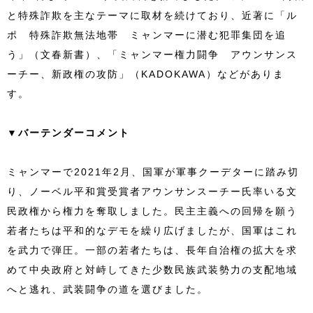
と特殊詐欺を主なテーマに取材を続けており、近著に「ル
ポ 特殊詐欺無法地帯 ミャンマーに潜む犯罪集団を追
う」（文春新書）、「ミャンマー権力闘争 アウンサンス
ーチー、新政権の攻防」（KADOKAWA）などがありま
す。
▼バーテンダーコメント
ミャンマーで2021年2月、国軍が軍事クーデターに踏み切
り、ノーベル平和賞受賞者アウンサンスーチー氏率いる文
民政権から権力を奪取しました。民主主義への回帰を願う
若者たちは平和的なデモを繰り広げましたが、国軍はこれ
を武力で弾圧。一部の若者たちは、長年自治権の拡大を求
めて中央政府と対峙してきた少数民族武装勢力の支配地域
へと逃れ、武装闘争の道を選びました。