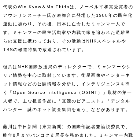
代表のWin Kyaw＆Ma Thidaは、ノーベル平和賞受賞者の
アウンサンスーチー氏が表舞台に登場した1988年の民主化
運動に加わり、その後、日本に亡命したミャンマー人で
す。ミャンマーの民主活動家や内戦で家を追われた避難民
らの支援に携わっており、その活動はNHKスペシャルや
TBSの報道特集で放送されています。
樋爪はNHK国際放送局のディレクターで、ミャンマーやシ
リア情勢を中心に取材しています。衛星画像やインターネ
ット情報などの公開情報を分析し、インテリジェンスを導
く「Open-Source Intelligence（OSINT）」取材の第一
人者で、主な担当作品に「瓦礫のピアニスト」「デジタル
ハンター 謎のネット調査集団を追う」などがあります。
藤川は中日新聞（東京新聞）の国際部記者兼論説委員で、
昨年8月までバンコク支局長を務めました。ミャンマー内戦