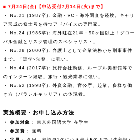
■ 7月24日(金)【申込受付7月14日(火)まで】
・ No.21 (1987卒): 金融・VC・海外調査を経験。キャリ
ア形成の修士号を持つアドバイスの専門家。
・ No.24 (1985卒): 海外駐在21年・50ヶ国以上！グロー
バル金融とリスク管理のスペシャリスト。
・ No.28 (2000卒): 弁護士として企業法務から刑事事件
まで。「語学×法務」に強い。
・ No.44 (2017卒): 旅行会社勤務。ルーブル美術館等で
のインターン経験。旅行・観光業界に強い。
・ No.52 (1998卒): 外資金融、官公庁、起業。多様な働
き方（パラレルキャリア）の体現者。
実施概要・お申し込み方法
・ 参加対象
： 東京外国語大学 在学生
・ 参加費
： 無料
・ 定員
： 各回、相談員1名につき最大5名まで（先着順）