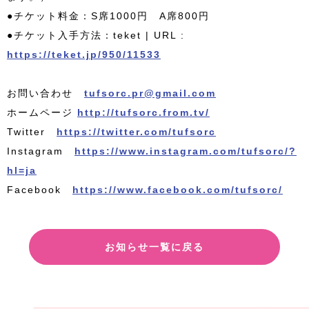
●チケット料金：S席1000円 A席800円
●チケット入手方法：teket | URL :
https://teket.jp/950/11533
お問い合わせ
tufsorc.pr@gmail.com
ホームページ
http://tufsorc.from.tv/
Twitter
https://twitter.com/tufsorc
Instagram
https://www.instagram.com/tufsorc/?
hl=ja
Facebook
https://www.facebook.com/tufsorc/
お知らせ一覧に戻る