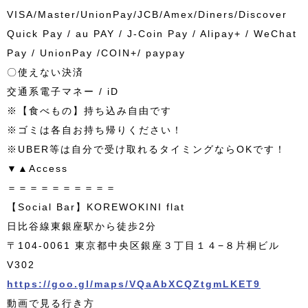
VISA/Master/UnionPay/JCB/Amex/Diners/Discover
Quick Pay / au PAY / J-Coin Pay / Alipay+ / WeChat
Pay / UnionPay /COIN+/ paypay
〇使えない決済
交通系電子マネー / iD
※【食べもの】持ち込み自由です
※ゴミは各自お持ち帰りください！
※UBER等は自分で受け取れるタイミングならOKです！
▼▲Access
＝＝＝＝＝＝＝＝＝＝
【Social Bar】KOREWOKINI flat
日比谷線東銀座駅から徒歩2分
〒104-0061 東京都中央区銀座３丁目１４−８片桐ビル
V302
https://goo.gl/maps/VQaAbXCQZtgmLKET9
動画で見る行き方