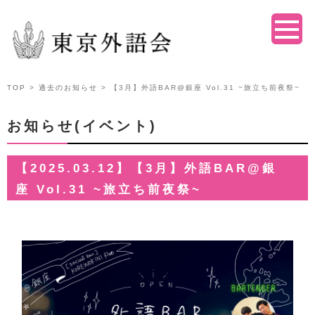
TOP
>
過去のお知らせ
> 【3月】外語BAR@銀座 Vol.31 ~旅立ち前夜祭~
お知らせ(イベント)
【2025.03.12】【3月】外語BAR@銀
座 Vol.31 ~旅立ち前夜祭~