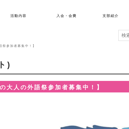
て
活動内容
入会・会費
支部紹介
外語祭参加者募集中！】
ト)
】【夏の大人の外語祭参加者募集中！】